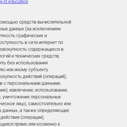
w.st.education
помощью средств вычислительной
ных данных (за исключением
упность графических и
ступность в сети интернет по
совокупность содержащихся в
гий и технических средств;
ить без использования
лю или иному субъекту
окупность действий (операций),
в с персональными данными,
ие), извлечение, использование,
е, уничтожение персональных
ческое лицо, самостоятельно или
х данных, а также определяющие
действия (операции),
щаяся прямо или косвенно к