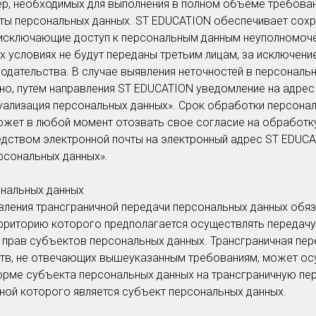
мер, необходимых для выполнения в полном объеме требов
иты персональных данных. ST EDUCATION обеспечивает сохр
исключающие доступ к персональным данным неуполномоче
их условиях не будут переданы третьим лицам, за исключени
дательства. В случае выявления неточностей в персональ
но, путем направления ST EDUCATION уведомление на адре
уализация персональных данных». Срок обработки персонал
ожет в любой момент отозвать свое согласие на обработку
дством электронной почты на электронный адрес ST EDUC
рсональных данных».
ональных данных
ления трансграничной передачи персональных данных обяза
рриторию которого предполагается осуществлять передачу
прав субъектов персональных данных. Трансграничная пер
ств, не отвечающих вышеуказанным требованиям, может ос
орме субъекта персональных данных на трансграничную пе
оной которого является субъект персональных данных.