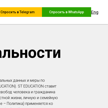
Eng
Спросить в Telegram
Спросить в WhatsApp
альности
альных данных и меры по
UCATION). ST EDUCATION ставит
свобод человека и гражданина
стной жизни, личную и семейную
е – Политика) применяется ко