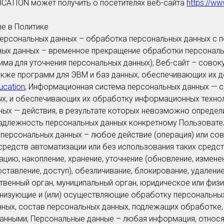
UCATION может получить о посетителях веб-сайта
https://ww
ые в Политике
ерсональных данных – обработка персональных данных с 
ьных данных – временное прекращение обработки персональ
има для уточнения персональных данных); Веб-сайт – совок
кже программ для ЭВМ и баз данных, обеспечивающих их до
ucation
; Информационная система персональных данных — 
х, и обеспечивающих их обработку информационных техноло
ых — действия, в результате которых невозможно определ
адлежность персональных данных конкретному Пользовате
персональных данных – любое действие (операция) или сов
редств автоматизации или без использования таких средст
ацию, накопление, хранение, уточнение (обновление, изменен
ставление, доступ), обезличивание, блокирование, удалени
твенный орган, муниципальный орган, юридическое или физи
анизующие и (или) осуществляющие обработку персональны
ных, состав персональных данных, подлежащих обработке, 
нными; Персональные данные – любая информация, относя