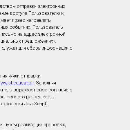
дством отправки электронных
ение доступа Пользователю к
имеет право направлять
чных событиях. Пользователь
 письмо на адрес электронной
пециальных предложениях».
, служат для сбора информации о
ия и/или отправки
www.st.education
. Заполняя
атель выражает свое согласие с
е, если это разрешено в
хнологии JavaScript).
я путем реализации правовых,