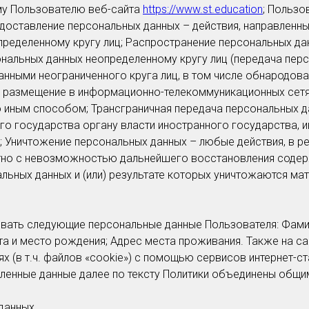
му Пользователю веб-сайта
https://www.st.education
; Пользо
едоставление персональных данных – действия, направленн
пределенному кругу лиц; Распространение персональных да
нальных данных неопределенному кругу лиц (передача перс
нными неограниченного круга лиц, в том числе обнародов
 размещение в информационно-телекоммуникационных сетях
 иным способом; Трансграничная передача персональных д
го государства органу власти иностранного государства, 
 Уничтожение персональных данных – любые действия, в р
но с невозможностью дальнейшего восстановления содер
ьных данных и (или) результате которых уничтожаются ма
вать следующие персональные данные Пользователя: Фамили
ата и место рождения; Адрес места проживания. Также на с
х (в т.ч. файлов «cookie») с помощью сервисов интернет-ст
сленные данные далее по тексту Политики объединены общ
 данных