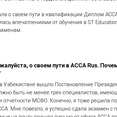
ала о своем пути в квалификации
Диплом ACC
лась впечатлениями от обучения в ST Educatio
заменам.
жалуйста, о своем пути в ACCA Rus. Поче
?
с в Узбекистане вышло Постановление Президен
лжно быть не менее трёх специалистов, име
и отчётности МСФО. Конечно, я тоже решила по
A. Мне повезло, я успешно сдала экзамен с пе
мне на почту пришло письмо от офиса ACCA по