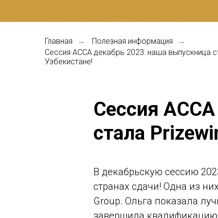
Главная
Полезная информация
→
→
Сессия ACCA декабрь 2023: наша выпускница ст
Узбекистане!
Сессия ACCA
стала Prizewi
В декабрьскую сессию 2023
странах сдачи! Одна из ни
Group. Ольга показала лу
завершила квалификацию A