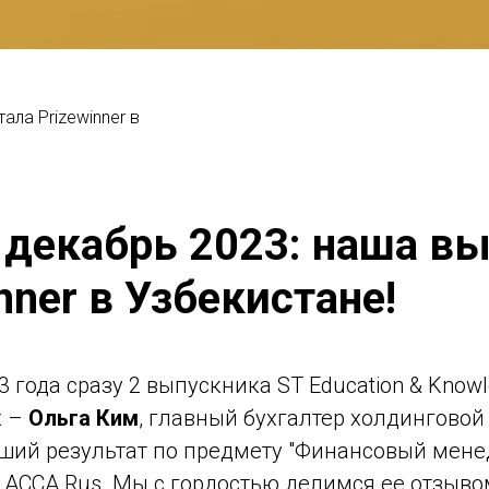
ала Prizewinner в
 декабрь 2023: наша в
nner в Узбекистане!
 года сразу 2 выпускника ST Education & Knowle
х –
Ольга Ким
, главный бухгалтер холдинговой
чший результат по предмету "Финансовый мене
CCA Rus. Мы с гордостью делимся ее отзывом