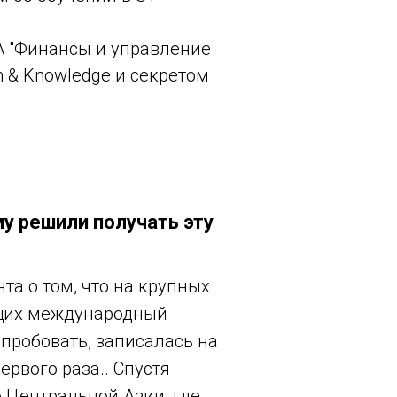
A
"Финансы и управление
n & Knowledge и секретом
му решили получать эту
та о том, что на крупных
ющих международный
пробовать, записалась на
рвого раза.. Спустя
 Центральной Азии, где