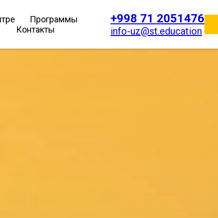
+998 71 2051476
нтре
Программы
Контакты
info-uz@st.education