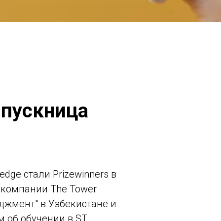
ыпускница
dge стали Prizewinners в
 компании The Tower
джмент" в Узбекистане и
 об обучении в ST